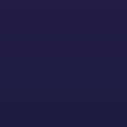
交互设计
设计用户与产品之间的互动方式